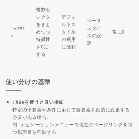
複数セ
レクタ
デフォ
ベース
をまと
ルトス
スタイ
:wher
めつつ
タイル
常に0
ルの設
e
特異性
の適用
定
を0に
に便利
する
使い分けの基準
を使うと良い場面
:has
特定の子要素や条件に応じて親要素を動的に変更する
必要がある場合。
例: ナビゲーションメニューで現在のページリンクを持
つ親項目を強調する。