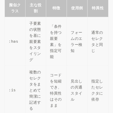
擬似ク
主な役
特徴
使用例
特異性
ラス
割
子要素
「条件
の状態
を持つ
フォー
通常の
を基に
親要
ムのエ
セレク
親要素
:has
素」を
ラー検
タと同
をスタ
指定可
知
じ
イリン
能
グ
複数の
コード
セレク
を短縮
見出し
指定し
タをま
でき、
の共通
たセレ
とめて
:is
特異性
スタイ
クタに
簡潔に
はその
ル
依存
記述す
まま
る